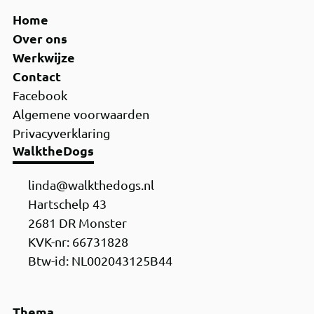
Home
Over ons
Werkwijze
Contact
Facebook
Algemene voorwaarden
Privacyverklaring
WalktheDogs
linda@walkthedogs.nl
Hartschelp 43
2681 DR Monster
KVK-nr: ‍66731828
Btw-id: NL002043125B44
Thema